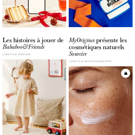
Les histoires à jouer de
présente les
MyOrigines
cosmétiques naturels
Bababoo&Friends
Sourcier
LIFESTYLE
PRATIQUE
LIFESTYLE
BEAUTÉ & BIEN-ÊTRE