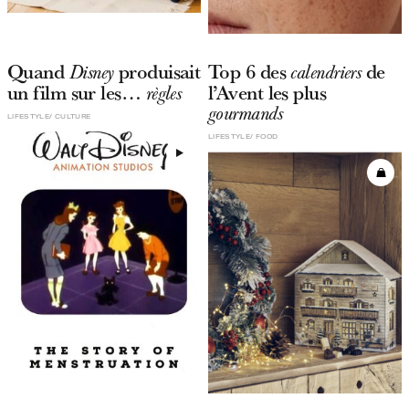
Quand
produisait
Top 6 des
de
Disney
calendriers
un film sur les…
l’Avent les plus
règles
gourmands
LIFESTYLE
CULTURE
LIFESTYLE
FOOD