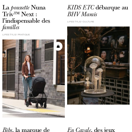
La
Nuna
débarque au
poussette
KIDS ETC
Triv™ Next :
BHV Marais
l’indispensable des
LIFESTYLE
CULTURE
familles
LIFESTYLE
PRATIQUE
, la marque de
, des jeux
Bibs
En Cavale