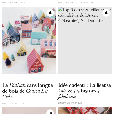
LIFESTYLE
PRATIQUE
LIFESTYLE
BEAUTÉ & BIEN-ÊTRE
Le
sans langue
Idée cadeau : La liseuse
PodKatz
& ses histoires
de bois de
Yoto
Coucou Les
fabuleuses
Girls
LIFESTYLE
PRATIQUE
LIFESTYLE
CULTURE