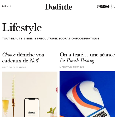
MENU
Lifestyle
TOUT
BEAUTÉ & BIEN-ÊTRE
CULTURE
DÉCORATION
FOOD
PRATIQUE
déniche vos
On a testé… une séance
Choose
de
cadeaux de
Punch Boxing
Noël
LIFESTYLE
PRATIQUE
LIFESTYLE
PRATIQUE