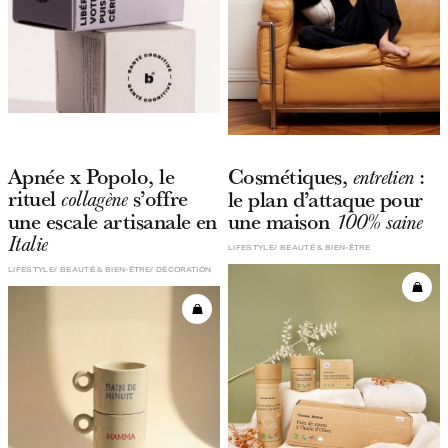
Apnée x Popolo, le
Cosmétiques,
:
entretien
rituel
s’offre
le plan d’attaque pour
collagène
une escale artisanale en
une maison
100% saine
Italie
LIFESTYLE
BEAUTÉ & BIEN-ÊTRE
LIFESTYLE
BEAUTÉ & BIEN-ÊTRE
DÉCORATION