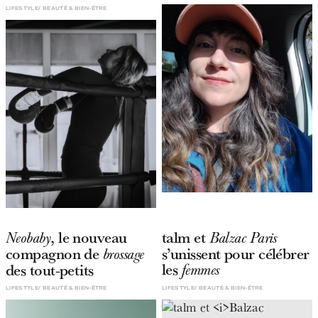
LIFESTYLE
BEAUTÉ & BIEN-ÊTRE
, le nouveau
talm et
Neobaby
Balzac Paris
compagnon de
s’unissent pour célébrer
brossage
les
des tout-petits
femmes
LIFESTYLE
BEAUTÉ & BIEN-ÊTRE
LIFESTYLE
BEAUTÉ & BIEN-ÊTRE