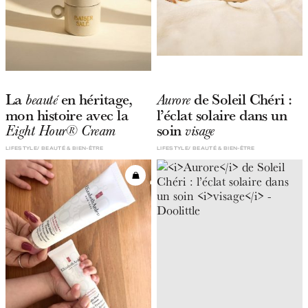
La
en héritage,
de Soleil Chéri :
beauté
Aurore
mon histoire avec la
l’éclat solaire dans un
soin
Eight Hour® Cream
visage
LIFESTYLE
BEAUTÉ & BIEN-ÊTRE
LIFESTYLE
BEAUTÉ & BIEN-ÊTRE