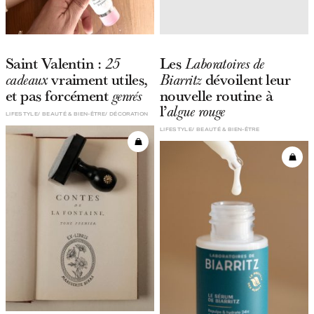
Saint Valentin :
Les
25
Laboratoires de
vraiment utiles,
dévoilent leur
cadeaux
Biarritz
et pas forcément
nouvelle routine à
genrés
l’
algue rouge
LIFESTYLE
BEAUTÉ & BIEN-ÊTRE
DÉCORATION
LIFESTYLE
BEAUTÉ & BIEN-ÊTRE