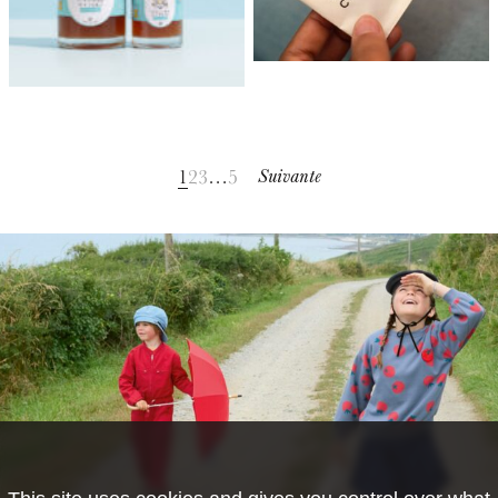
1
2
3
…
5
Suivante