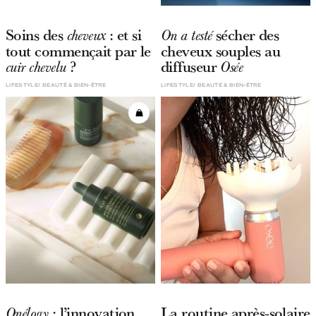
Soins des
: et si
sécher des
cheveux
On a testé
tout commençait par le
cheveux souples au
?
diffuseur
cuir chevelu
Osée
LIFESTYLE
BEAUTÉ & BIEN-ÊTRE
LIFESTYLE
BEAUTÉ & BIEN-ÊTRE
: l’innovation
La routine après-solaire
Onélogy