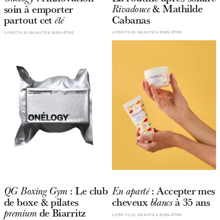
& Mathilde
soin à emporter
Rivadouce
partout cet
Cabanas
été
LIFESTYLE
BEAUTÉ & BIEN-ÊTRE
LIFESTYLE
BEAUTÉ & BIEN-ÊTRE
: Le club
: Accepter mes
QG Boxing Gym
En aparté
de boxe & pilates
cheveux
à 35 ans
blancs
de Biarritz
premium
LIFESTYLE
BEAUTÉ & BIEN-ÊTRE