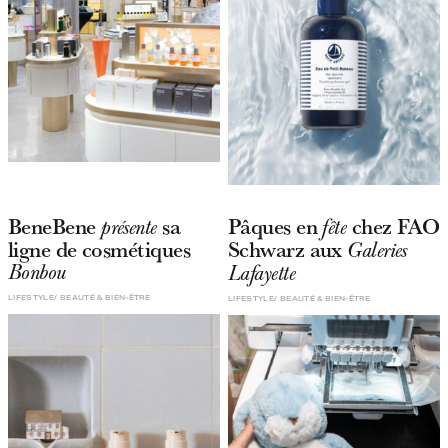
BeneBene
sa
Pâques en
chez FAO
présente
fête
ligne de cosmétiques
Schwarz aux
Galeries
Bonbou
Lafayette
LIFESTYLE
BEAUTÉ & BIEN-ÊTRE
LIFESTYLE
BEAUTÉ & BIEN-ÊTRE