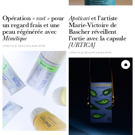
Opération
pour
et l’artiste
« reset »
Apoticari
un regard frais et une
Marie-Victoire de
peau régénérée avec
Bascher réveillent
l’ortie avec la capsule
Mimétique
[URTICA]
LIFESTYLE
BEAUTÉ & BIEN-ÊTRE
LIFESTYLE
BEAUTÉ & BIEN-ÊTRE