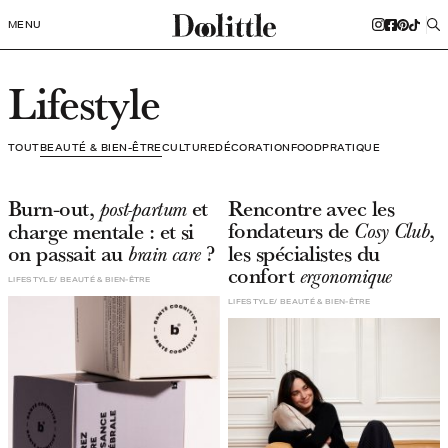
MENU
Lifestyle
TOUT
BEAUTÉ & BIEN-ÊTRE
CULTURE
DÉCORATION
FOOD
PRATIQUE
Burn-out,
et
Rencontre avec les
post-partum
fondateurs de
,
charge mentale : et si
Cosy Club
on passait au
?
les spécialistes du
brain care
confort
ergonomique
LIFESTYLE
BEAUTÉ & BIEN-ÊTRE
LIFESTYLE
BEAUTÉ & BIEN-ÊTRE