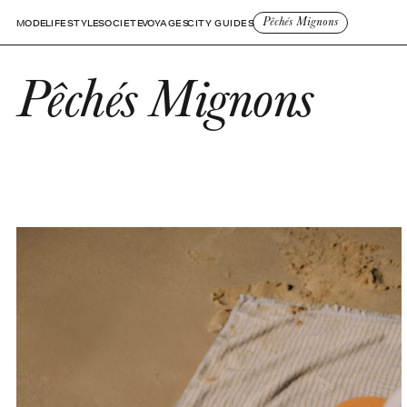
Pêchés Mignons
MODE
LIFESTYLE
SOCIETE
VOYAGES
CITY GUIDES
Pêchés Mignons