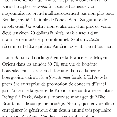
Kids d’adapter les
à la sauce barbecue .La
sentai
mayonnaise ne prend malheureusement pas non plus pour
Bendai, invité à la table de l’oncle Sam. Sa gamme de
robots
souffre non seulement d’un prix de vente
Godaikin
élevé (environ 70 dollars l’unité), mais surtout d’un
manque de matériel promotionnel. Seul un
outsider
récemment débarqué aux Amériques sent le vent tourner.
Haim Saban a bourlingué entre la France et le Moyen-
Orient dans les années 60-70, une vie de bohème
bousculée par les revers de fortune. Issu de la petite
bourgeoisie cairote, le
fonde à Tel Aviv la
self made man
première entreprise de promotion de concerts d’Israël
jusqu’à ce que la guerre de Kippour ne contrarie ses plans.
Réfugié à Paris, Saban s’improvise manager de Mike
Brant, puis de son jeune protégé, Noam, qu’il envoie illico
enregistrer le générique d’un dessin animé très populaire
au Japon,
. Vendue à plus de 3,5 millions
Goldorak