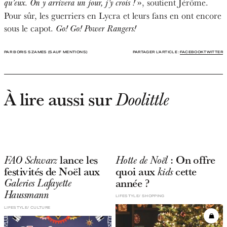
.
», soutient Jérôme.
qu’eux
On y arrivera un jour, j’y crois !
Pour sûr, les guerriers en Lycra et leurs fans en ont encore
sous le capot.
Go! Go! Power Rangers!
PAR BORIS SZAMES (SAUF MENTIONS)
PARTAGER L'ARTICLE :
FACEBOOK
TWITTER
À lire aussi sur
Doolittle
lance les
: On offre
FAO Schwarz
Hotte de Noël
festivités de Noël aux
quoi aux
cette
kids
année ?
Galeries Lafayette
Haussmann
LIFESTYLE
SHOPPING
LIFESTYLE
CULTURE