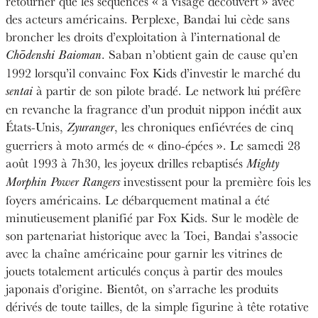
retourner que les séquences « à visage découvert » avec
des acteurs américains. Perplexe, Bandai lui cède sans
broncher les droits d’exploitation à l’international de
. Saban n’obtient gain de cause qu’en
Chōdenshi Baioman
1992 lorsqu’il convainc Fox Kids d’investir le marché du
à partir de son pilote bradé. Le network lui préfère
sentai
en revanche la fragrance d’un produit nippon inédit aux
États-Unis,
, les chroniques enfiévrées de cinq
Zyuranger
guerriers à moto armés de « dino-épées ». Le samedi 28
août 1993 à 7h30, les joyeux drilles rebaptisés
Mighty
investissent pour la première fois les
Morphin Power Rangers
foyers américains. Le débarquement matinal a été
minutieusement planifié par Fox Kids. Sur le modèle de
son partenariat historique avec la Toei, Bandai s’associe
avec la chaîne américaine pour garnir les vitrines de
jouets totalement articulés conçus à partir des moules
japonais d’origine. Bientôt, on s’arrache les produits
dérivés de toute tailles, de la simple figurine à tête rotative