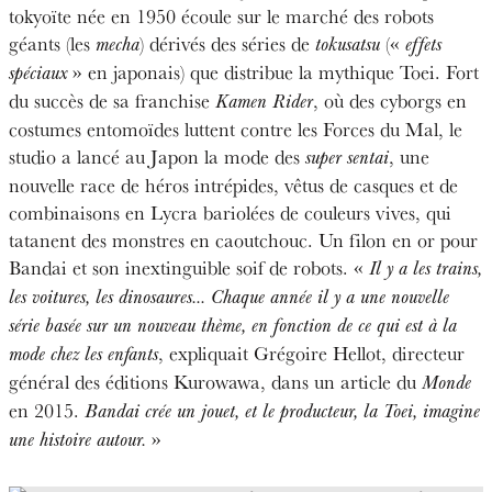
tokyoïte née en 1950 écoule sur le marché des robots
géants (les
) dérivés des séries de
(«
mecha
tokusatsu
effets
» en japonais) que distribue la mythique Toei. Fort
spéciaux
du succès de sa franchise
, où des cyborgs en
Kamen Rider
costumes entomoïdes luttent contre les Forces du Mal, le
studio a lancé au Japon la mode des
, une
super sentai
nouvelle race de héros intrépides, vêtus de casques et de
combinaisons en Lycra bariolées de couleurs vives, qui
tatanent des monstres en caoutchouc. Un filon en or pour
Bandai et son inextinguible soif de robots. «
Il y a les trains,
les voitures, les dinosaures… Chaque année il y a une nouvelle
série basée sur un nouveau thème, en fonction de ce qui est à la
, expliquait Grégoire Hellot, directeur
mode chez les enfants
général des éditions Kurowawa, dans un article du
Monde
en 2015.
Bandai crée un jouet, et le producteur, la Toei, imagine
»
une histoire autour.