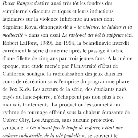
s’attire aussi très tôt les foudres des
Power Rangers
sempiternels discours critiques et leurs inductions
lapidaires sur la violence inhérente au
dont
sentai
Ségolène Royal dénonçait déjà
« la violence, la laideur et la
» dans son essai
(éd.
médiocrité
Le ras-le-bol des bébés zappeurs
Robert Laffont, 1989). En 1994, la Scandinavie interdit
carrément la série d’antenne après le passage à tabac
d’une fillette de cinq ans par trois jeunes fans. A la même
époque, une étude menée par l’Université d’État de
Californie souligne la radicalisation des jeux dans les
cours de récréation sous l’emprise du programme phare
de Fox Kids. Les acteurs de la série, des étudiants naïfs
payés au lance-pierre, n’échappent pas non plus à ces
mauvais traitements. La production les soumet à un
rythme de tournage effréné sous la chaleur écrasante de
Culver City, Los Angeles, sans aucune protection
syndicale.
« On n’avait pas le temps de respirer, c’était une
», se souvient le
cadence industrielle, de la télé poubelle