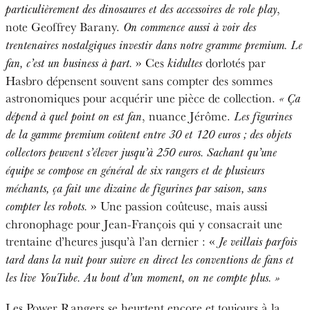
,
particulièrement des dinosaures et des accessoires de role play
note Geoffrey Barany.
On commence aussi à voir des
trentenaires nostalgiques investir dans notre gramme premium.
Le
» Ces
dorlotés par
fan, c’est un business à part.
kidultes
Hasbro dépensent souvent sans compter des sommes
astronomiques pour acquérir une pièce de collection.
« Ça
, nuance Jérôme.
dépend à quel point on est fan
Les figurines
de la gamme premium coûtent entre 30 et 120 euros ; des objets
collectors peuvent s’élever jusqu’à 250 euros. Sachant qu’une
équipe se compose en général de six rangers et de plusieurs
méchants, ça fait une dizaine de figurines par saison, sans
» Une passion coûteuse, mais aussi
compter les robots.
chronophage pour Jean-François qui y consacrait une
trentaine d’heures jusqu’à l’an dernier : «
Je veillais parfois
tard dans la nuit pour suivre en direct les conventions de fans et
les live YouTube. Au bout d’un moment, on ne compte plus. »
Les Power Rangers se heurtent encore et toujours à la