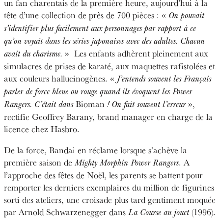
un fan charentais de la première heure, aujourd’hui à la
tête d’une collection de près de 700 pièces : «
On pouvait
s’identifier plus facilement aux personnages par rapport à ce
qu’on voyait dans les séries japonaises avec des adultes. Chacun
»
Les enfants adhèrent pleinement aux
avait du charisme.
simulacres de prises de karaté, aux maquettes rafistolées et
aux couleurs hallucinogènes. «
J’entends souvent les Français
parler de force bleue ou rouge quand ils évoquent les Power
Bioman
»,
Rangers. C’était dans
! On fait souvent l’erreur
rectifie Geoffrey Barany, brand manager en charge de la
licence chez Hasbro.
De la force, Bandai en réclame lorsque s’achève la
première saison de
. A
Mighty Morphin Power Rangers
l’approche des fêtes de Noël, les parents se battent pour
remporter les derniers exemplaires du million de figurines
sorti des ateliers, une croisade plus tard gentiment moquée
par Arnold Schwarzenegger dans
(1996).
La Course au jouet