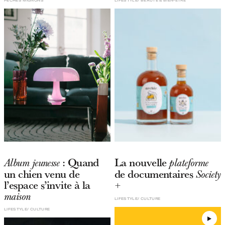
PÊCHÉS MIGNONS
LIFESTYLE
BEAUTÉ & BIEN-ÊTRE
: Quand
La nouvelle
Album jeunesse
plateforme
un chien venu de
de documentaires
Society
l’espace s’invite à la
+
maison
LIFESTYLE
CULTURE
LIFESTYLE
CULTURE