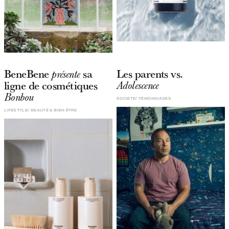
BeneBene
sa
Les parents vs.
présente
ligne de cosmétiques
Adolescence
Bonbou
SOCIETE
TÉMOIGNAGES
LIFESTYLE
BEAUTÉ & BIEN-ÊTRE