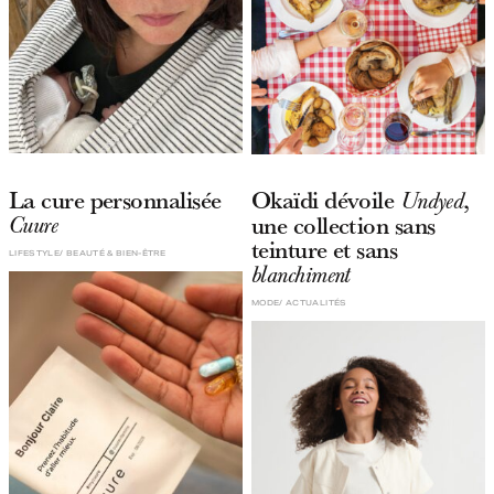
La cure personnalisée
Okaïdi dévoile
,
Undyed
une collection sans
Cuure
teinture et sans
LIFESTYLE
BEAUTÉ & BIEN-ÊTRE
blanchiment
MODE
ACTUALITÉS