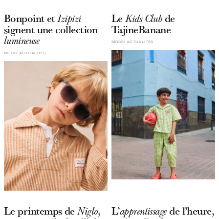
Bonpoint et
Le
de
Izipizi
Kids Club
signent une collection
TajineBanane
lumineuse
MODE
ACTUALITÉS
MODE
ACTUALITÉS
Le printemps de
,
L’
de l’heure,
Niglo
apprentissage