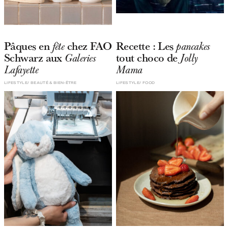
Pâques en
chez FAO
Recette : Les
fête
pancakes
Schwarz aux
tout choco de
Galeries
Jolly
Lafayette
Mama
LIFESTYLE
BEAUTÉ & BIEN-ÊTRE
LIFESTYLE
FOOD