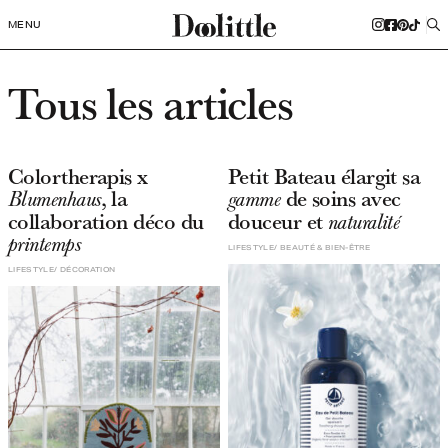
MENU
Tous les articles
Colortherapis x
Petit Bateau élargit sa
, la
de soins avec
Blumenhaus
gamme
collaboration déco du
douceur et
naturalité
printemps
LIFESTYLE
BEAUTÉ & BIEN-ÊTRE
LIFESTYLE
DÉCORATION