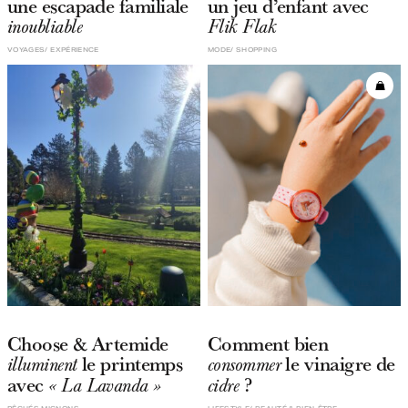
une escapade familiale
un jeu d’enfant avec
inoubliable
Flik Flak
VOYAGES
EXPÉRIENCE
MODE
SHOPPING
Choose & Artemide
Comment bien
le printemps
le vinaigre de
illuminent
consommer
avec
?
« La Lavanda »
cidre