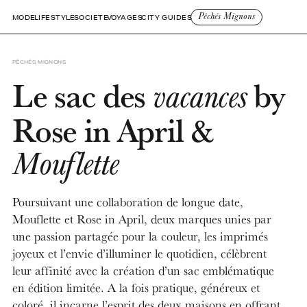
Pêchés Mignons
MODE
LIFESTYLE
SOCIETE
VOYAGES
CITY GUIDES
PÊCHÉS MIGNONS
Le sac des
by
vacances
Rose in April &
Mouflette
Poursuivant une collaboration de longue date,
Mouflette et Rose in April, deux marques unies par
une passion partagée pour la couleur, les imprimés
joyeux et l’envie d’illuminer le quotidien, célèbrent
leur affinité avec la création d’un sac emblématique
en édition limitée. A la fois pratique, généreux et
coloré, il incarne l’esprit des deux maisons en offrant