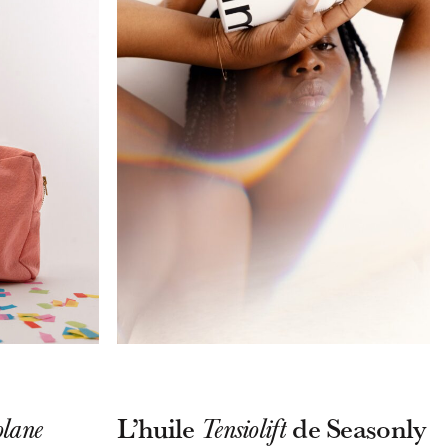
L’huile
de Seasonly
olane
Tensiolift