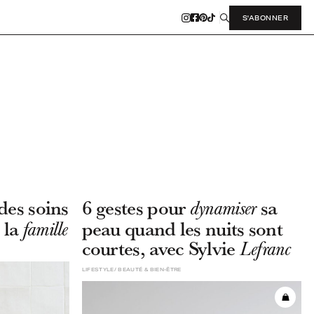
S'ABONNER
des soins
6 gestes pour
sa
dynamiser
 la
peau quand les nuits sont
famille
courtes, avec Sylvie
Lefranc
LIFESTYLE
BEAUTÉ & BIEN-ÊTRE