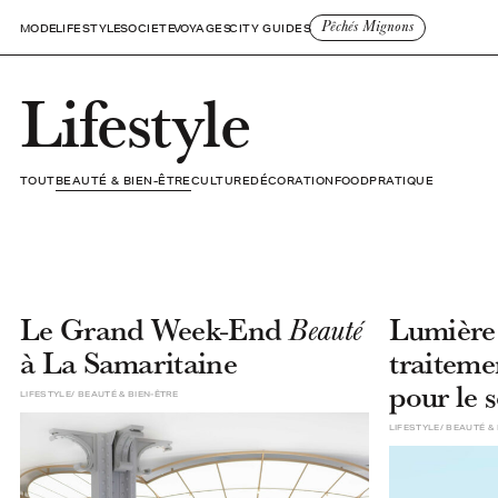
Pêchés Mignons
MODE
LIFESTYLE
SOCIETE
VOYAGES
CITY GUIDES
Lifestyle
TOUT
BEAUTÉ & BIEN-ÊTRE
CULTURE
DÉCORATION
FOOD
PRATIQUE
Le Grand Week-End
Lumière
Beauté
à La Samaritaine
traitem
pour le 
LIFESTYLE
BEAUTÉ & BIEN-ÊTRE
LIFESTYLE
BEAUTÉ & 