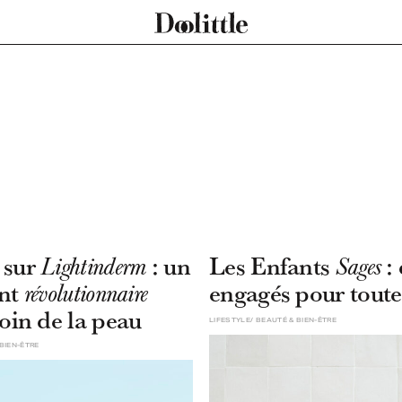
 sur
: un
Les Enfants
: 
Lightinderm
Sages
ent
engagés pour toute
révolutionnaire
soin de la peau
LIFESTYLE
BEAUTÉ & BIEN-ÊTRE
BIEN-ÊTRE