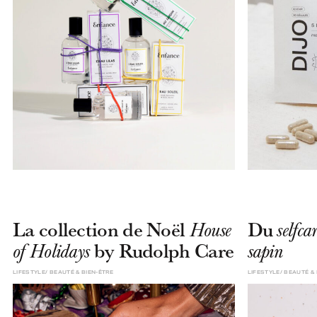
La collection de Noël
Du
House
selfcar
by Rudolph Care
of Holidays
sapin
LIFESTYLE
BEAUTÉ & BIEN-ÊTRE
LIFESTYLE
BEAUTÉ & 