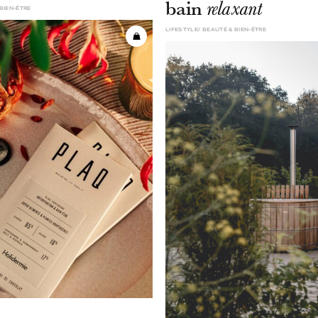
bain
relaxant
BIEN-ÊTRE
LIFESTYLE
BEAUTÉ & BIEN-ÊTRE