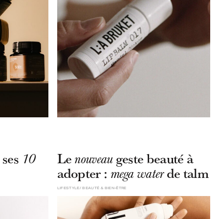
 ses
Le
geste beauté à
10
nouveau
adopter :
de talm
mega water
LIFESTYLE
BEAUTÉ & BIEN-ÊTRE