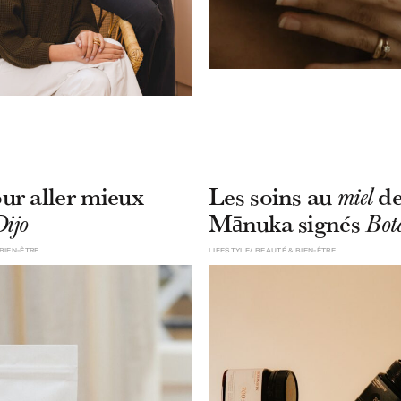
ur aller mieux
Les soins au
d
miel
Mānuka signés
Dijo
Bota
BIEN-ÊTRE
LIFESTYLE
BEAUTÉ & BIEN-ÊTRE