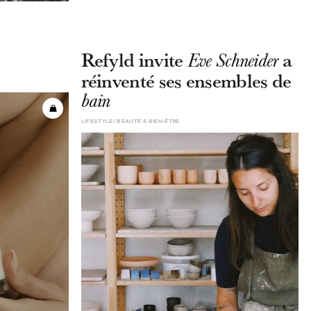
Refyld invite
a
Eve Schneider
réinventé ses ensembles de
bain
LIFESTYLE
BEAUTÉ & BIEN-ÊTRE