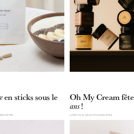
en sticks sous le
Oh My Cream fête
e
!
ans
BIEN-ÊTRE
LIFESTYLE
BEAUTÉ & BIEN-ÊTRE