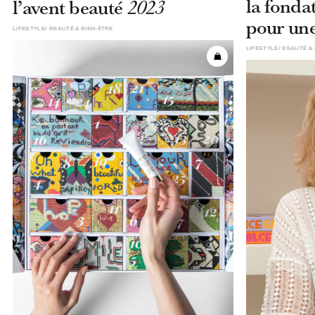
la fonda
l’avent beauté
2023
pour une
LIFESTYLE
BEAUTÉ & BIEN-ÊTRE
LIFESTYLE
BEAUTÉ & 