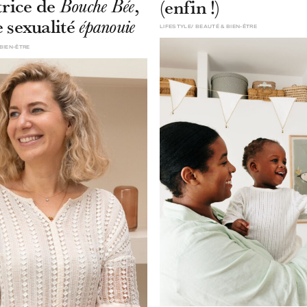
trice de
,
(enfin !)
Bouche Bée
 sexualité
épanouie
LIFESTYLE
BEAUTÉ & BIEN-ÊTRE
BIEN-ÊTRE