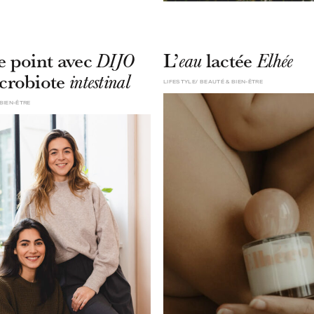
le point avec
L’
lactée
DIJO
eau
Elhée
icrobiote
intestinal
LIFESTYLE
BEAUTÉ & BIEN-ÊTRE
BIEN-ÊTRE