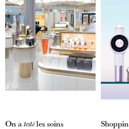
On a
les soins
Shoppin
testé