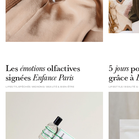
Les
olfactives
5
po
émotions
jours
signées
grâce à
Enfance Paris
LIFESTYLE
PÊCHÉS MIGNONS
BEAUTÉ & BIEN-ÊTRE
LIFESTYLE
BEAUTÉ & 