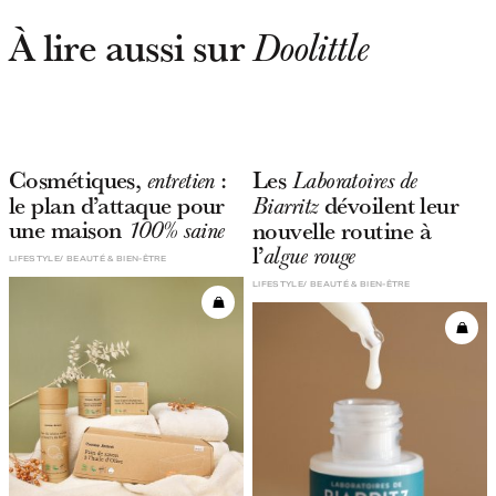
À lire aussi sur
Doolittle
Cosmétiques,
:
Les
entretien
Laboratoires de
le plan d’attaque pour
dévoilent leur
Biarritz
une maison
nouvelle routine à
100% saine
l’
algue rouge
LIFESTYLE
BEAUTÉ & BIEN-ÊTRE
LIFESTYLE
BEAUTÉ & BIEN-ÊTRE