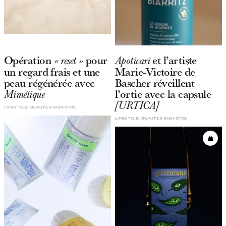
Opération
pour
et l’artiste
« reset »
Apoticari
un regard frais et une
Marie-Victoire de
peau régénérée avec
Bascher réveillent
l’ortie avec la capsule
Mimétique
[URTICA]
LIFESTYLE
BEAUTÉ & BIEN-ÊTRE
LIFESTYLE
BEAUTÉ & BIEN-ÊTRE