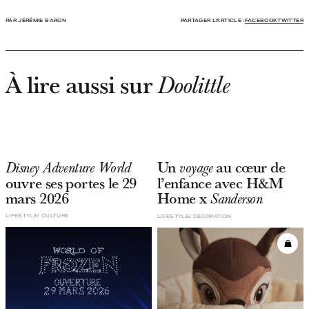
PAR JÉRÉMIE BARON
PARTAGER L'ARTICLE :
FACEBOOK
TWITTER
À lire aussi sur
Doolittle
Un
au cœur de
Disney Adventure World
voyage
ouvre ses portes le 29
l’enfance avec H&M
mars 2026
Home x
Sanderson
LIFESTYLE
CULTURE
LIFESTYLE
DÉCORATION