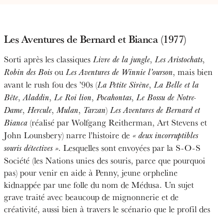
Les Aventures de Bernard et Bianca (1977)
Sorti après les classiques
,
,
Livre de la jungle
Les Aristochats
ou
, mais bien
Robin des Bois
Les Aventures de Winnie l’ourson
avant le rush fou des ’90s (
,
La Petite Sirène
La Belle et la
,
,
,
,
Bête
Aladdin
Le Roi lion
Pocahontas
Le Bossu de Notre-
,
,
,
)
Dame
Hercule
Mulan
Tarzan
Les Aventures de Bernard et
(réalisé par Wolfgang Reitherman, Art Stevens et
Bianca
John Lounsbery)
narre l’histoire de
« deux incorruptibles
. Lesquelles sont envoyées par la S-O-S
souris détectives »
Société (les Nations unies des souris, parce que pourquoi
pas) pour venir en aide à Penny, jeune orpheline
kidnappée par une folle du nom de Médusa. Un sujet
grave traité avec beaucoup de mignonnerie et de
créativité, aussi bien à travers le scénario que le profil des