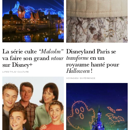
La série culte
Disneyland Paris se
“Malcolm”
en un
va faire son grand
transforme
retour
royaume hanté pour
sur Disney+
!
Halloween
LIFESTYLE
CULTURE
VOYAGES
EXPÉRIENCE