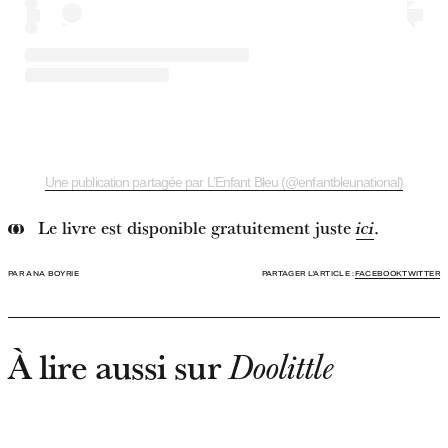
Une publication partagée par L’Enfant Bleu (@enfantbleunational)
Le livre est disponible gratuitement juste
.
ici
PAR ANA BOYRIE
PARTAGER L'ARTICLE :
FACEBOOK
TWITTER
À lire aussi sur
Doolittle