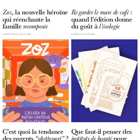
, la nouvelle héroïne
:
Zoz
Re-garder le marc de café
qui réenchante la
quand l’édition donne
famille
du goût à
recomposée
l’écologie
LIFESTYLE
CULTURE
LIFESTYLE
FOOD
C’est quoi la tendance
Que faut-il penser des
des parents
?
pour
“ghettossori”
instituts de beauté