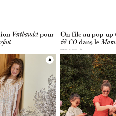
tion
pour
On file au pop-up
Vertbaudet
dans le
rfait
& CO
Marai
MODE
ACTUALITÉS