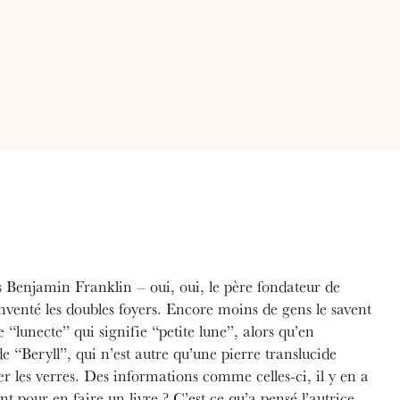
s Benjamin Franklin – oui, oui, le père fondateur de
nventé les doubles foyers. Encore moins de gens le savent
e “lunecte” qui signifie “petite lune”, alors qu’en
e “Beryll”, qui n’est autre qu’une pierre translucide
uer les verres. Des informations comme celles-ci, il y en a
 pour en faire un livre ? C’est ce qu’a pensé l’autrice