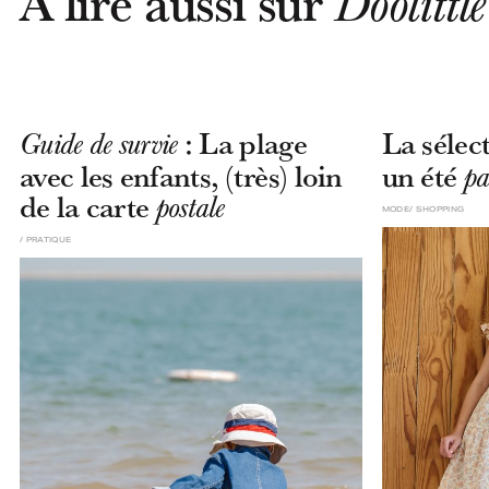
À lire aussi sur
Doolittle
: La plage
La sélec
Guide de survie
avec les enfants, (très) loin
un été
pa
de la carte
postale
MODE
SHOPPING
PRATIQUE