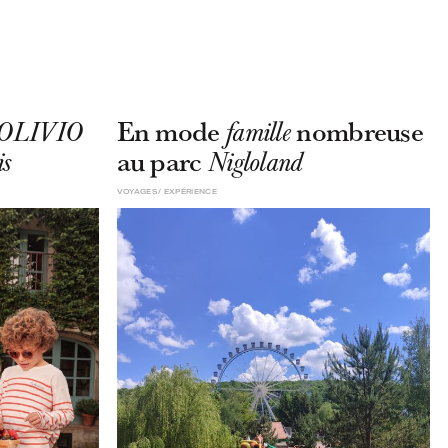
En mode
nombreuse
OLIVIO
famille
au parc
s
Nigloland
VOYAGES
EXPÉRIENCE