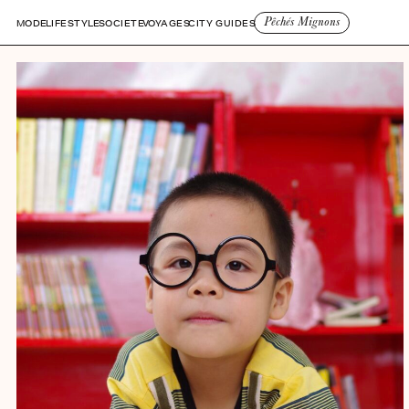
Pêchés Mignons
MODE
LIFESTYLE
SOCIETE
VOYAGES
CITY GUIDES