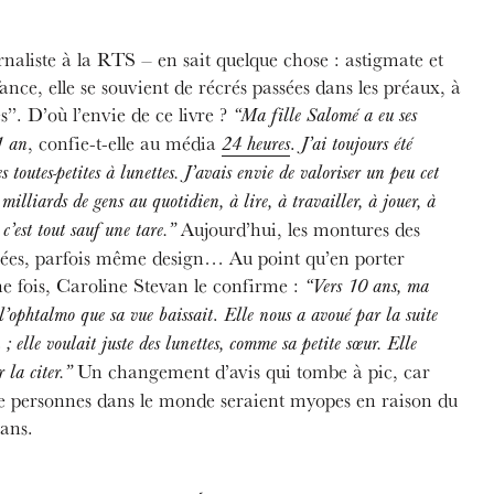
naliste à la RTS – en sait quelque chose : astigmate et
nce, elle se souvient de récrés passées dans les préaux, à
s”. D’où l’envie de ce livre ?
“Ma fille Salomé a eu ses
, confie-t-elle au média
.
1 an
24 heures
J’ai toujours été
es toutes-petites à lunettes. J’avais envie de valoriser un peu cet
milliards de gens au quotidien, à lire, à travailler, à jouer, à
Aujourd’hui, les montures des
c’est tout sauf une tare.”
riées, parfois même design… Au point qu’en porter
ne fois, Caroline Stevan le confirme :
“Vers 10 ans, ma
.
à l’ophtalmo que sa vue baissait
Elle nous a avoué par la suite
n ; elle voulait juste des lunettes, comme sa petite sœur. Elle
Un changement d’avis qui tombe à pic, car
r la citer.”
 de personnes dans le monde seraient myopes en raison du
rans.