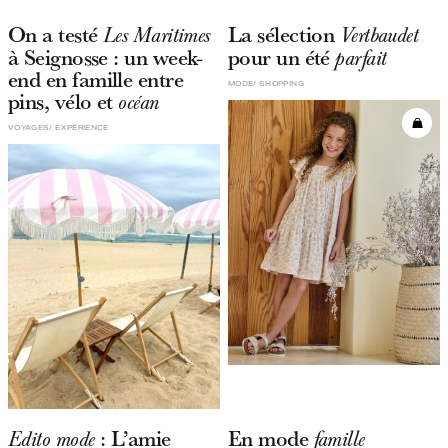
On a testé
La sélection
Les Maritimes
Vertbaudet
à Seignosse : un week-
pour un été
parfait
end en famille entre
MODE
SHOPPING
pins, vélo et
océan
VOYAGES
EXPÉRIENCE
: L’amie
En mode
Edito mode
famille