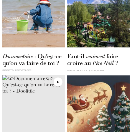
: Qu’est-ce
Faut-il
faire
Documentaire
vraiment
qu’on va faire de toi ?
croire au
?
Père Noël
SOCIETE
REPORTAGES
SOCIETE
BILLETS D'HUMEUR