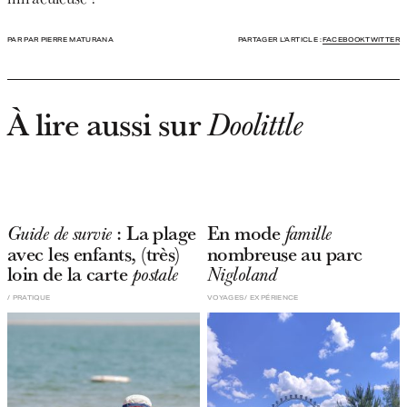
PAR PAR PIERRE MATURANA
PARTAGER L'ARTICLE :
FACEBOOK
TWITTER
À lire aussi sur
Doolittle
: La plage
En mode
Guide de survie
famille
avec les enfants, (très)
nombreuse au parc
loin de la carte
postale
Nigloland
PRATIQUE
VOYAGES
EXPÉRIENCE