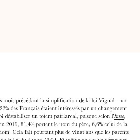
 mois précédant la simplification de la loi Vignal – un
 22% des Français étaient intéressés par un changement
 déstabiliser un totem patriarcal, puisque selon l’
,
Insee
 en 2019, 81,4% portent le nom du père, 6,6% celui de la
om. Cela fait pourtant plus de vingt ans que les parents
te de la loi du 4 mars 2002. Et même en cas de désaccord