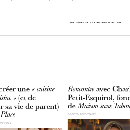
PARTAGER L'ARTICLE :
FACEBOOK
TWITTER
 créer une
avec Char
« cuisine
Rencontre
(et de
Petit-Esquirol, fon
isine »
de
r sa vie de parent)
Maison sans Tabo
Place
SOCIETE
REPORTAGES
ON
FOOD