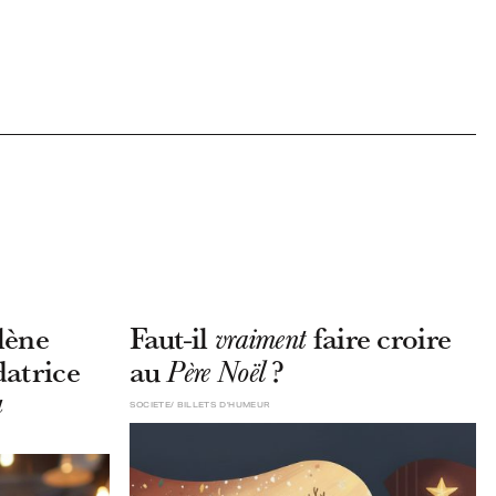
lène
Faut-il
faire croire
vraiment
datrice
au
?
Père Noël
u
SOCIETE
BILLETS D'HUMEUR