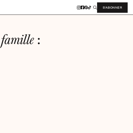
S'ABONNER
:
famille