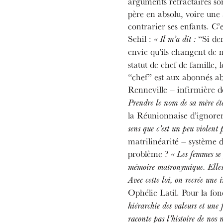
arguments réfractaires son
père en absolu, voire une
contrarier ses enfants. C’e
Sehil :
“Si de
« Il m’a dit :
envie qu’ils changent de
statut de chef de famille,
“chef” est aux abonnés ab
Renneville – infirmière d
Prendre le nom de sa mère ét
la Réunionnaise d’ignorer
sens que c’est un peu violent 
matrilinéarité – système d
problème ?
« Les femmes se 
mémoire matronymique. Elles
Avec cette loi, on recrée une 
Ophélie Latil. Pour la fon
hiérarchie des valeurs et une 
raconte pas l’histoire de nos 