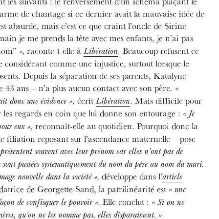
t les suivants : le renversement d’un schéma plaçant le
 arme de chantage si ce dernier avait la mauvaise idée de
st absurde, mais c’est ce que craint l’oncle de Sirine
main je me prends la tête avec mes enfants, je n’ai pas
 nom”
raconte-t-elle à
. Beaucoup refusent ce
»,
Libération
 le considérant comme une injustice, surtout lorsque le
sents. Depuis la séparation de ses parents, Katalyne
e 43 ans – n’a plus aucun contact avec son père.
«
, écrit
. Mais difficile pour
ait donc une évidence »
Libération
 les regards en coin que lui donne son entourage :
« Je
, reconnaît-elle au quotidien. Pourquoi donc la
pour eux »
e filiation reposant sur l’ascendance maternelle – pose
présentent souvent avec leur prénom car elles n’ont pas de
 sont passées systématiquement du nom du père au nom du mari.
développe dans l’
image nouvelle dans la société »,
article
datrice de Georgette Sand, la patrilinéarité est
« une
Elle conclut :
façon de confisquer le pouvoir ».
« Si on ne
mères, qu’on ne les nomme pas, elles disparaissent.
»