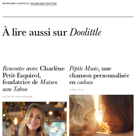
PARTAGER L'ARTICLE :
FACEBOOK
TWITTER
À lire aussi sur
Doolittle
avec Charlène
, une
Rencontre
Pépite Music
Petit-Esquirol,
chanson personnalisée
fondatrice de
en
Maison
cadeau
sans Tabou
LIFESTYLE
SOCIETE
REPORTAGES