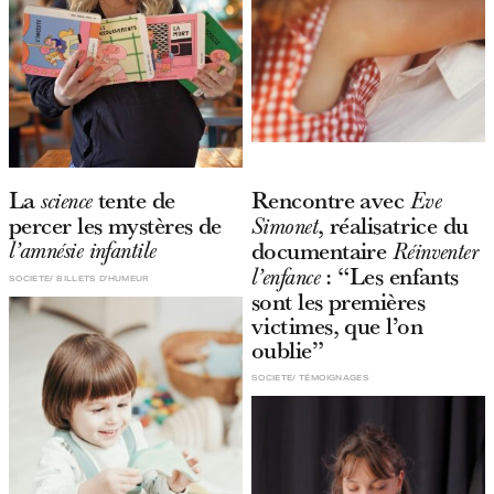
La
tente de
Rencontre avec
science
Eve
percer les mystères de
, réalisatrice du
Simonet
documentaire
l’amnésie infantile
Réinventer
: “Les enfants
l’enfance
SOCIETE
BILLETS D'HUMEUR
sont les premières
victimes, que l’on
oublie”
SOCIETE
TÉMOIGNAGES