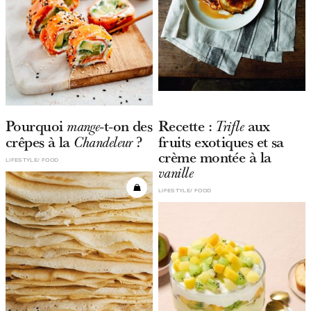
Pourquoi
-t-on des
Recette :
aux
mange
Trifle
crêpes à la
?
fruits exotiques et sa
Chandeleur
crème montée à la
LIFESTYLE
FOOD
vanille
LIFESTYLE
FOOD