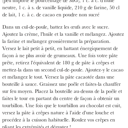
(peu importe le pourcentage de MG), 1 c. à c. d’huile
neutre, 1 c. à s. de vanille liquide, 210 g de farine, 50 cl
de lait, 1 c. à c. de cacao en poudre non sucré
Dans un cul-de-poule, battez les œufs avec le sucre.
Ajoutez la crème, l’huile et la vanille et mélangez. Ajoutez
la farine et mélangez grossièrement la préparation.
Versez le lait petit à petit, en battant énergiquement de
façon à ne plus avoir de grumeaux. Une fois votre pâte
prête, retirez l’équivalent de 180 g de pâte à crêpes et
mettez-la dans un second cul-de-poule. Ajoutez-y le cacao
et mélangez le tout. Versez la pâte cacaotée dans une
bouteille à sauce. Graissez une poêle et faites-la chauffer
sur feu moyen. Placez la bouteille au-dessus de la poêle et
faites le tour en partant du centre de façon à obtenir un
tourbillon. Une fois que le tourbillon au chocolat est cuit,
versez la pâte à crêpes nature à l’aide d’une louche et
procédez à la cuisson habituelle. Roulez vos crêpes en
pliant les extrémités et dégustez !