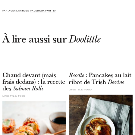
PARTAGER L'ARTICLE :
FACEBOOK
TWITTER
À lire aussi sur
Doolittle
Chaud devant (mais
: Pancakes au lait
Recette
frais dedans) : la recette
ribot de Trish
Deseine
des
Salmon Rolls
LIFESTYLE
FOOD
LIFESTYLE
FOOD