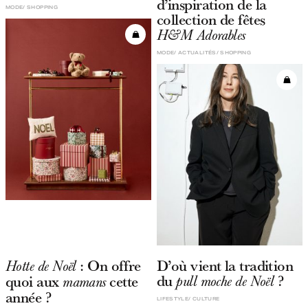
d’inspiration de la
MODE
SHOPPING
collection de fêtes
H&M Adorables
MODE
ACTUALITÉS
SHOPPING
: On offre
D’où vient la tradition
Hotte de Noël
du
?
quoi aux
cette
pull moche de Noël
mamans
année ?
LIFESTYLE
CULTURE