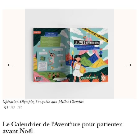
←
→
Opération Olympia, l’enquête aux Milles Chemins
O
01
02
03
Le Calendrier de l’Avent’ure pour patienter
avant Noël