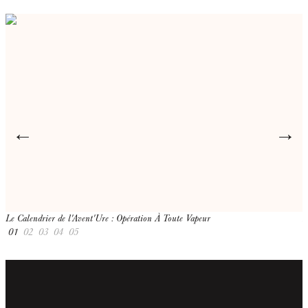
←
→
Le Calendrier de l'Avent'Ure : Opération À Toute Vapeur
L
01
02
03
04
05