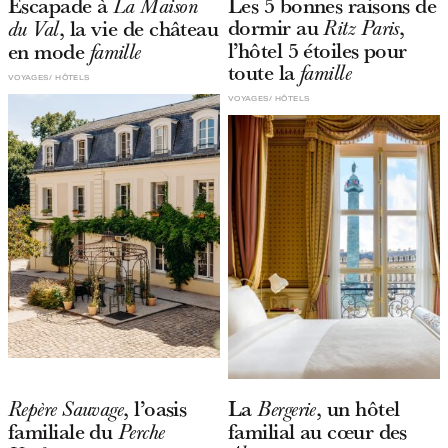
Escapade à
Les 5 bonnes raisons de
La Maison
dormir au
,
, la vie de château
Ritz Paris
du Val
l’hôtel 5 étoiles pour
en mode
famille
toute la
famille
VOYAGES
HÔTELS
VOYAGES
HÔTELS
, l’oasis
La
, un hôtel
Repère Sauvage
Bergerie
familiale du
familial au cœur des
Perche