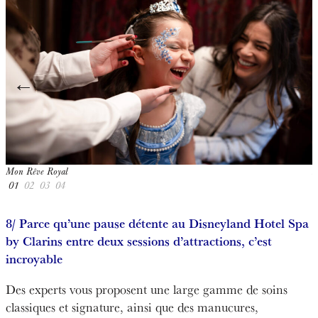
←
→
Mon Rêve Royal
M
01
02
03
04
8/ Parce qu’une pause détente au Disneyland Hotel Spa
by Clarins entre deux sessions d’attractions, c’est
incroyable
Des experts vous proposent une large gamme de soins
classiques et signature, ainsi que des manucures,