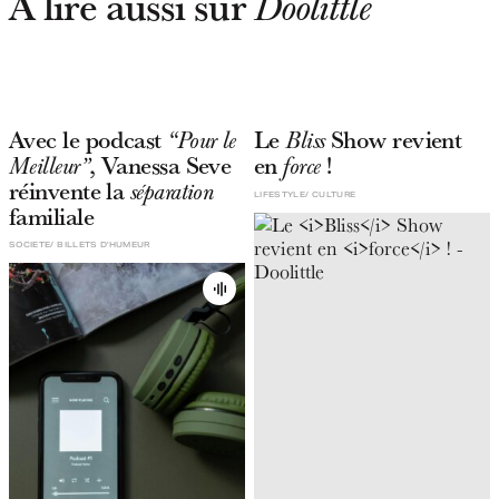
À lire aussi sur
Doolittle
Avec le podcast
Le
Show revient
“Pour le
Bliss
, Vanessa Seve
en
!
Meilleur”
force
réinvente la
séparation
LIFESTYLE
CULTURE
familiale
SOCIETE
BILLETS D'HUMEUR