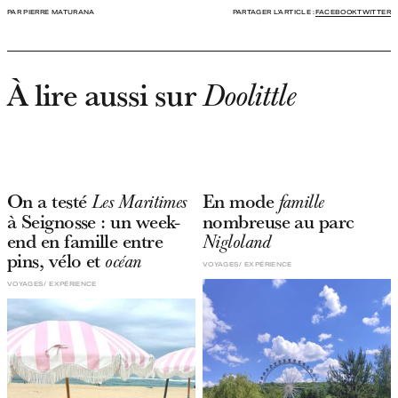
PAR PIERRE MATURANA
PARTAGER L'ARTICLE :
FACEBOOK
TWITTER
À lire aussi sur
Doolittle
On a testé
En mode
Les Maritimes
famille
à Seignosse : un week-
nombreuse au parc
end en famille entre
Nigloland
pins, vélo et
océan
VOYAGES
EXPÉRIENCE
VOYAGES
EXPÉRIENCE