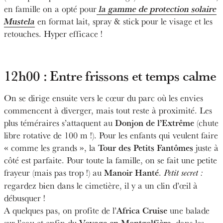
en famille on a opté pour
la gamme de protection solaire
Mustela
en format lait, spray & stick pour le visage et les
retouches. Hyper efficace !
12h00 : Entre frissons et temps calme
On se dirige ensuite vers le cœur du parc où les envies
commencent à diverger, mais tout reste à proximité. Les
Donjon de l’Extrême
plus téméraires s’attaquent au
(chute
libre rotative de 100 m !). Pour les enfants qui veulent faire
Tour des Petits Fantômes
« comme les grands », la
juste à
côté est parfaite. Pour toute la famille, on se fait une petite
Manoir Hanté
frayeur (mais pas trop !) au
.
Petit secret :
regardez bien dans le cimetière, il y a un clin d’œil à
débusquer !
Africa Cruise
A quelques pas, on profite de l’
une balade
Voyage en Montgolfière,
sur l’eau et enfin du
dans les