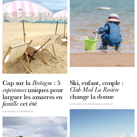
Cap sur la
: 5
Ski, enfant, couple :
Bretagne
uniques pour
Club Med La Rosière
expériences
change la donne
larguer les amarres en
cet été
famille
VOYAGES
EXPÉRIENCE
HÔTELS
VOYAGES
EXPÉRIENCE