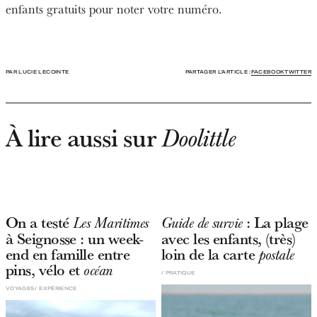
enfants gratuits pour noter votre numéro.
PAR LUCIE LECOINTE
PARTAGER L'ARTICLE :
FACEBOOK
TWITTER
À lire aussi sur
Doolittle
On a testé
: La plage
Les Maritimes
Guide de survie
à Seignosse : un week-
avec les enfants, (très)
end en famille entre
loin de la carte
postale
pins, vélo et
océan
PRATIQUE
VOYAGES
EXPÉRIENCE