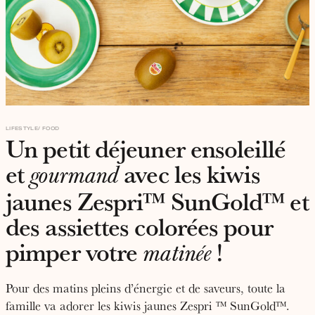
LIFESTYLE
FOOD
Un petit déjeuner ensoleillé
et
avec les kiwis
gourmand
jaunes Zespri™ SunGold™ et
des assiettes colorées pour
pimper votre
!
matinée
Pour des matins pleins d’énergie et de saveurs, toute la
famille va adorer les kiwis jaunes Zespri ™ SunGold™.