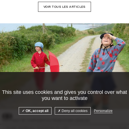
VOIR TOUS LES ARTICLES
This site uses cookies and gives you control over what
you want to activate
©Camille Malissen
OK, accept all
Deny all cookies
Personalize
POLITIQUE DE CONFIDENTIALITÉ
MENTIONS LÉGALES
© Doolittle 2026
Mentions légales
Gestion des cookies
Site by
Krabb