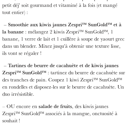
petit déj’ soit gourmand et vitaminé à la fois (et mangé
tout entier) :
– Smoothie aux kiwis jaunes Zespri™ SunGold™ et à
la banane
: mélangez 2 kiwis Zespri™ SunGold™, 1
banane, 1 verre de lait et 1 cuillère à soupe de yaourt grec
dans un blender. Mixez jusqu’à obtenir une texture lisse,
ils vont se régaler !
– Tartines de beurre de cacahuète et de kiwis jaunes
Zespri™ SunGold™
: tartinez du beurre de cacahuète sur
des tranches de pain. Coupez 1 kiwi Zespri™ SunGold™
en rondelles et disposez-les sur le beurre de cacahuète. Un
duo irrésistible.
salade de fruits
– OU encore en
, des kiwis jaunes
Zespri™ SunGold™ associés à la mangue, onctuosité à
souhait !