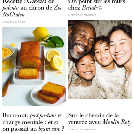
Recette : Gâteau de
On peint sur les murs
au citron de
chez
polenta
Zoé
Breush©
NoGluten
LIFESTYLE
PRATIQUE
LIFESTYLE
FOOD
Burn-out,
et
Sur le chemin de la
post-partum
rentrée avec
charge mentale : et si
Moulin Roty
on passait au
?
brain care
LIFESTYLE
PRATIQUE