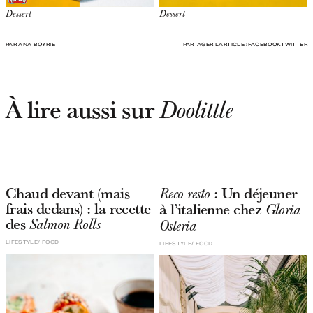
Dessert
Dessert
PAR ANA BOYRIE
PARTAGER L'ARTICLE :
FACEBOOK
TWITTER
À lire aussi sur
Doolittle
Chaud devant (mais
: Un déjeuner
Reco resto
frais dedans) : la recette
à l’italienne chez
Gloria
des
Salmon Rolls
Osteria
LIFESTYLE
FOOD
LIFESTYLE
FOOD