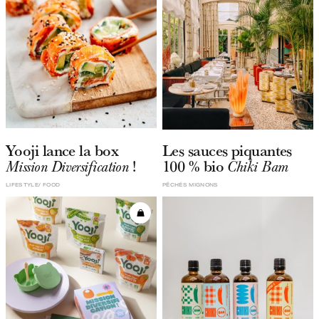
Yooji lance la box
Les sauces piquantes
!
100 % bio
Mission Diversification
Chiki Bam
LIFESTYLE
FOOD
PÊCHÉS MIGNONS