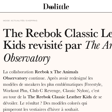
MODE
ACTUALITÉS
SHOPPING
The Reebok Classic L
Kids revisité par
The A
Observatory
Reebok x The Animals
La collaboration
Observatory
continue. Après avoir redesigné les
modèles de sneakers les plus emblématiques (Freestyle,
Workout Plus, Club C Revenge, Classic Nylon), c’est
The Reebok Classic Leather Kids
au tour de la
de se
dévoiler. Le résultat ? Des modèles colorés qui
pimperont les vestiaires d’hiver à souhait.