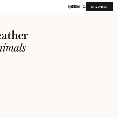
S'ABONNER
eather
nimals