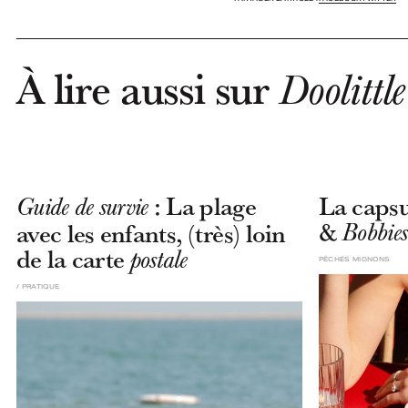
À lire aussi sur
Doolittle
: La plage
La capsu
Guide de survie
&
avec les enfants, (très) loin
Bobbies
de la carte
postale
PÊCHÉS MIGNONS
PRATIQUE