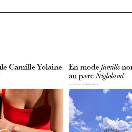
le Camille Yolaine
En mode
no
famille
au parc
Nigloland
VOYAGES
EXPÉRIENCE