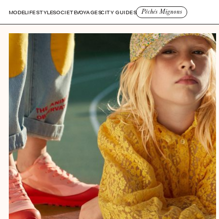
Pêchés Mignons
MODE
LIFESTYLE
SOCIETE
VOYAGES
CITY GUIDES