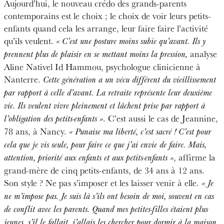
Aujourd’hui, le nouveau crédo des grands-parents
contemporains est le choix ; le choix de voir leurs petits-
enfants quand cela les arrange, leur faire faire l’activité
qu’ils veulent.
« C’est une posture moins subie qu’avant. Ils y
analyse
prennent plus de plaisir en se mettant moins la pression,
Aline Nativel Id Hammou, psychologue clinicienne à
Nanterre.
Cette génération a un vécu différent du vieillissement
par rapport à celle d’avant. La retraite représente leur deuxième
vie. Ils veulent vivre pleinement et lâchent prise par rapport à
. C’est aussi le cas de Jeannine,
l’obligation des petits-enfants »
78 ans, à Nancy.
« P
unaise ma liberté, c’est sacré ! C’est pour
cela que je vis seule, pour faire ce que j’ai envie de faire. Mais,
, affirme la
attention, priorité aux enfants et aux petits-enfants »
grand-mère de cinq petits-enfants, de 34 ans à 12 ans.
Son style ? Ne pas s’imposer et les laisser venir à elle.
« Je
ne m’impose pas. Je suis là s’ils ont besoin de moi, souvent en cas
de conflit avec les parents. Quand mes petites-filles étaient plus
jeunes, s’il le fallait, j’allais les chercher pour dormir à la maison.