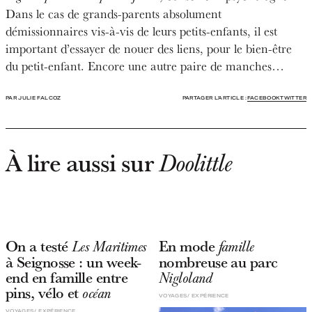
Dans le cas de grands-parents absolument
démissionnaires vis-à-vis de leurs petits-enfants, il est
important d’essayer de nouer des liens, pour le bien-être
du petit-enfant. Encore une autre paire de manches…
PAR JULIE FALCOZ
PARTAGER L'ARTICLE :
FACEBOOK
TWITTER
À lire aussi sur
Doolittle
On a testé
En mode
Les Maritimes
famille
à Seignosse : un week-
nombreuse au parc
end en famille entre
Nigloland
pins, vélo et
océan
VOYAGES
EXPÉRIENCE
VOYAGES
EXPÉRIENCE