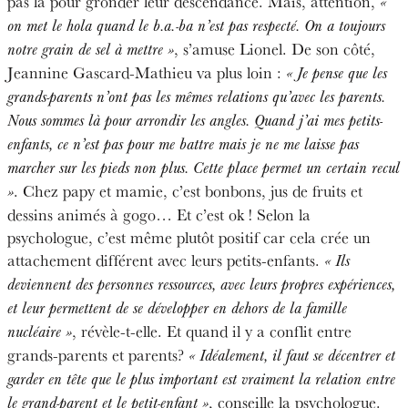
pas là pour gronder leur descendance. Mais, attention,
«
on met le hola quand le b.a.-ba n’est pas respecté. On a toujours
, s’amuse Lionel. De son côté,
notre grain de sel à mettre »
Jeannine Gascard-Mathieu va plus loin :
« Je pense que les
grands-parents n’ont pas les mêmes relations qu’avec les parents.
Nous sommes là pour arrondir les angles. Quand j’ai mes petits-
enfants, ce n’est pas pour me battre mais je ne me laisse pas
marcher sur les pieds non plus. Cette place permet un certain recul
. Chez papy et mamie, c’est bonbons, jus de fruits et
»
dessins animés à gogo… Et c’est ok ! Selon la
psychologue, c’est même plutôt positif car cela crée un
attachement différent avec leurs petits-enfants.
« Ils
deviennent des personnes ressources, avec leurs propres expériences,
et leur permettent de se développer en dehors de la famille
, révèle-t-elle. Et quand il y a conflit entre
nucléaire »
grands-parents et parents?
« Idéalement, il faut se décentrer et
garder en tête que le plus important est vraiment la relation entre
, conseille la psychologue.
le grand-parent et le petit-enfant »