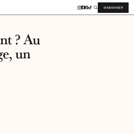
S'ABONNER
nt ? Au
ge, un