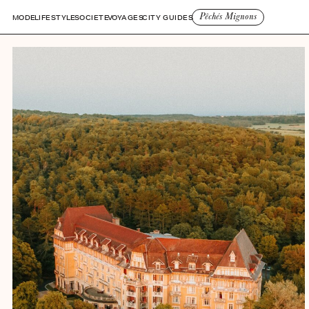
Pêchés Mignons
MODE
LIFESTYLE
SOCIETE
VOYAGES
CITY GUIDES