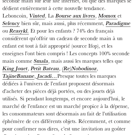
seconde main sur leur site internet, ou que des marques se
dédient entièrement à cette nouvelle tendance.
Leboncoin,
Vinted
, La
Bourse aux livres
,
Momox
et
Selency
bien sûr, mais aussi, plus récemment,
Paradigme
ou
Reasykl.
Et pour les enfants ? 74% des français
considèrent qu’offrir un cadeau de seconde main à un
enfant est tout à fait approprié (source Ifop), et les
enseignes l’ont bien compris ! Les concepts 100% seconde
main comme
Smala
, mais aussi les marques telles que
King Jouet
,
Petit Bateau
,
(Re)Nobodinoz
,
TajineBanane
,
Jacadi…
Presque toutes les marques
dédiées à l’univers de l’enfant proposent désormais
d’acheter des pièces déjà portées, ou des jouets déjà
utilisés. Si pendant longtemps, et encore aujourd’hui, le
marché de l’enfance est un marché propice à la dépense,
les consommateurs sont désormais au fait de l’utilisation
éphémère de ces différents objets. Récemment, et comme
pour confirmer nos dires, c’est une invitation au goûter