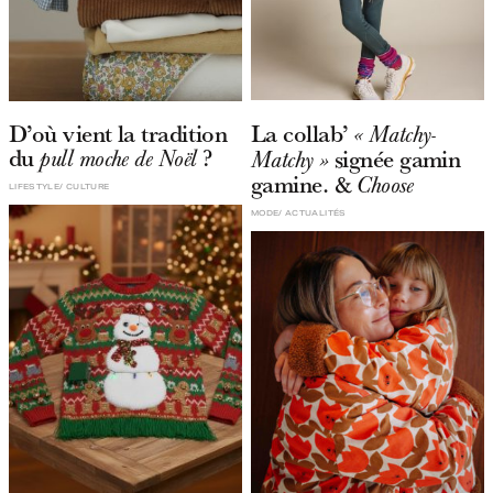
D’où vient la tradition
La collab’
« Matchy-
du
?
signée gamin
pull moche de Noël
Matchy »
gamine. &
Choose
LIFESTYLE
CULTURE
MODE
ACTUALITÉS