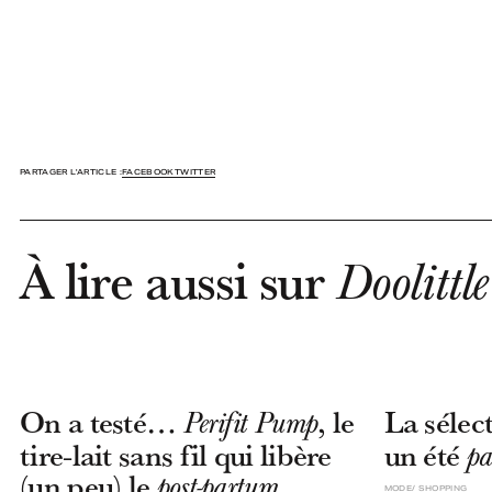
PARTAGER L'ARTICLE :
FACEBOOK
TWITTER
À lire aussi sur
Doolittle
On a testé…
, le
La sélec
Perifit Pump
tire-lait sans fil qui libère
un été
pa
(un peu) le
post-partum
MODE
SHOPPING