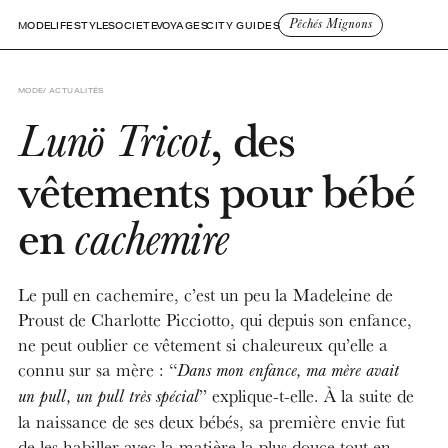
Pêchés Mignons
MODE
LIFESTYLE
SOCIETE
VOYAGES
CITY GUIDES
MODE
ACTUALITÉS
, des
Lunö Tricot
vêtements pour bébé
en
cachemire
Le pull en cachemire, c’est un peu la Madeleine de
Proust de Charlotte Picciotto, qui depuis son enfance,
ne peut oublier ce vêtement si chaleureux qu’elle a
connu sur sa mère : “
Dans mon enfance, ma mère avait
” explique-t-elle. À la suite de
un pull, un pull très spécial
la naissance de ses deux bébés, sa première envie fut
de les habiller avec la matière la plus douce tout en