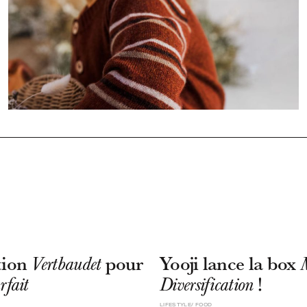
tion
pour
Yooji lance la box
Vertbaudet
!
rfait
Diversification
LIFESTYLE
FOOD