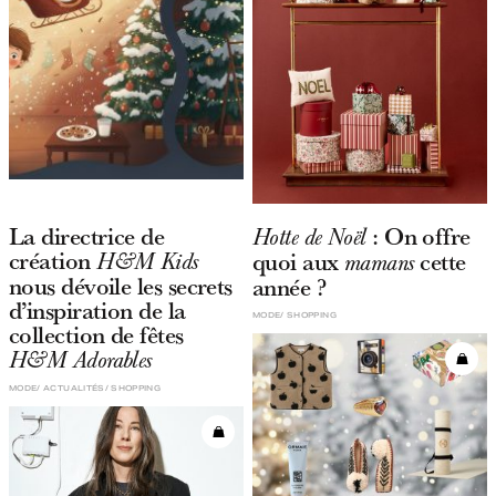
La directrice de
: On offre
Hotte de Noël
création
quoi aux
cette
H&M Kids
mamans
nous dévoile les secrets
année ?
d’inspiration de la
MODE
SHOPPING
collection de fêtes
H&M Adorables
MODE
ACTUALITÉS
SHOPPING