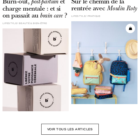
Burn-out,
et
Sur le chemin de la
post-partum
rentrée avec
charge mentale : et si
Moulin Roty
on passait au
?
brain care
LIFESTYLE
PRATIQUE
LIFESTYLE
BEAUTÉ & BIEN-ÊTRE
VOIR TOUS LES ARTICLES