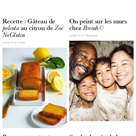
Recette : Gâteau de
On peint sur les murs
au citron de
chez
polenta
Zoé
Breush©
NoGluten
LIFESTYLE
PRATIQUE
LIFESTYLE
FOOD