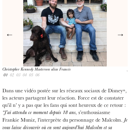
←
→
Christopher Kennedy Masterson alias Francis
J
01
02
03
04
05
06
Dans une vidéo postée sur les réseaux sociaux de Disney+,
les acteurs partagent leur réaction. Force est de constater
qu’il n’ y a pas que les fans qui sont heureux de ce retour :
, s’enthousiasme
“J’ai attendu ce moment depuis 18 ans
Frankie Muniz, l’interprète du personnage de Malcolm.
Je
vous laisse découvrir où en sont aujourd’hui Malcolm et sa