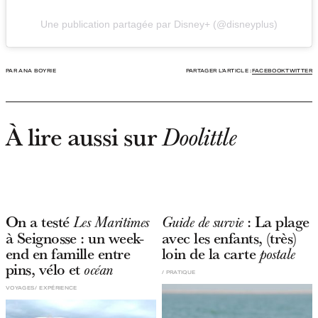
Une publication partagée par Disney+ (@disneyplus)
PAR ANA BOYRIE
PARTAGER L'ARTICLE :
FACEBOOK
TWITTER
À lire aussi sur
Doolittle
On a testé
: La plage
Les Maritimes
Guide de survie
à Seignosse : un week-
avec les enfants, (très)
end en famille entre
loin de la carte
postale
pins, vélo et
océan
PRATIQUE
VOYAGES
EXPÉRIENCE