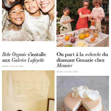
s’installe
On part à la
du
Bebe Organic
recherche
aux
diamant Graazie chez
Galeries Lafayette
Meunier
MODE
ACTUALITÉS
MODE
ACTUALITÉS