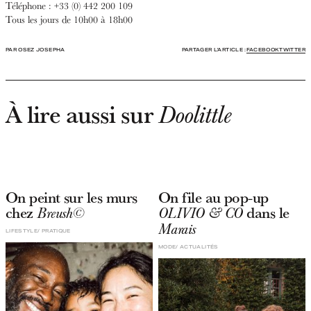
Téléphone : +33 (0) 442 200 109
Tous les jours de 10h00 à 18h00
PAR OSEZ JOSEPHA
PARTAGER L'ARTICLE :
FACEBOOK
TWITTER
À lire aussi sur
Doolittle
On peint sur les murs
On file au pop-up
chez
dans le
Breush©
OLIVIO & CO
Marais
LIFESTYLE
PRATIQUE
MODE
ACTUALITÉS