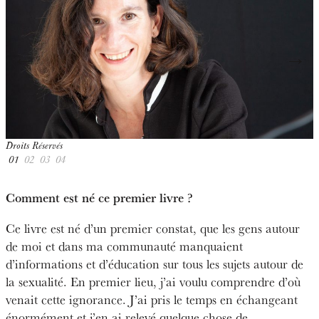
←
→
Droits Réservés
@
01
02
03
04
Comment est né ce premier livre ?
Ce livre est né d’un premier constat, que les gens autour
de moi et dans ma communauté manquaient
d’informations et d’éducation sur tous les sujets autour de
la sexualité. En premier lieu, j’ai voulu comprendre d’où
venait cette ignorance. J’ai pris le temps en échangeant
énormément et j’en ai relevé quelque chose de