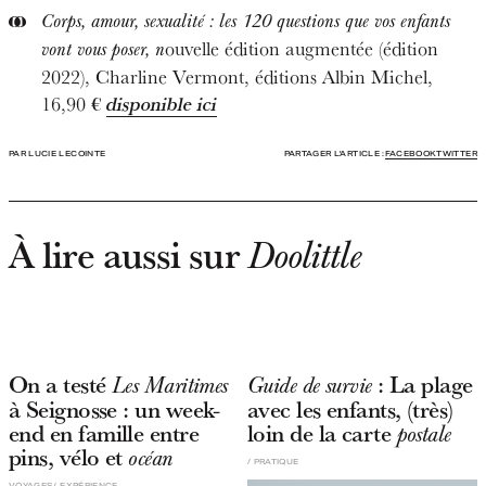
Corps, amour, sexualité : les 120 questions que vos enfants
ouvelle édition augmentée (édition
vont vous poser, n
2022), Charline Vermont, éditions Albin Michel,
16,90 €
disponible ici
PAR LUCIE LECOINTE
PARTAGER L'ARTICLE :
FACEBOOK
TWITTER
À lire aussi sur
Doolittle
On a testé
: La plage
Les Maritimes
Guide de survie
à Seignosse : un week-
avec les enfants, (très)
end en famille entre
loin de la carte
postale
pins, vélo et
océan
PRATIQUE
VOYAGES
EXPÉRIENCE