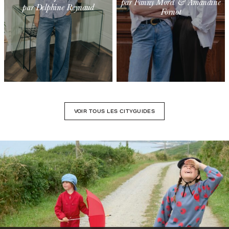
par Fanny Morel & Amandine
par Delphine Reynaud
Fornot
VOIR TOUS LES CITYGUIDES