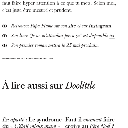
faut faire hyper attention à ce que tu mets. Selon moi,
c’est juste être mesuré et prudent.
site
Instagram
Retrouvez Papa Plume sur son
et sur
.
ici
Son livre “Je ne m’attendais pas à ça” est disponible
.
Son premier roman sortira le 25 mai prochain.
PARTAGER L'ARTICLE :
FACEBOOK
TWITTER
À lire aussi sur
Doolittle
: Le syndrome
Faut-il
faire
En aparté
vraiment
du
croire au
?
« C’était mieux avant »
Père Noël