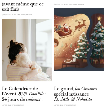
(avant même que ce
SOCIETE
BILLETS D'HUMEUR
soit fini)
SOCIETE
BILLETS D'HUMEUR
Le Calendrier de
Le grand
Jeu-Concours
l’Avent 2025
:
spécial naissance
Doolittle
24 jours de
!
cadeaux
Doolittle & Noholita
LIFESTYLE
PRATIQUE
LIFESTYLE
PRATIQUE