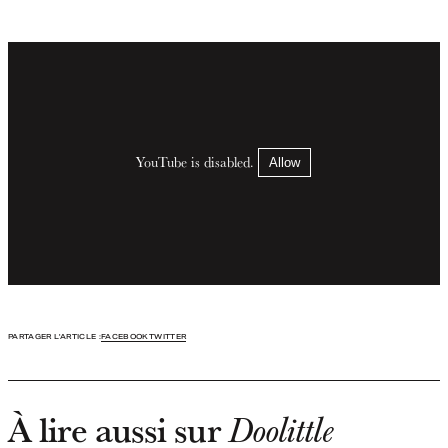
YouTube is disabled.
Allow
PARTAGER L'ARTICLE :
FACEBOOK
TWITTER
À lire aussi sur
Doolittle