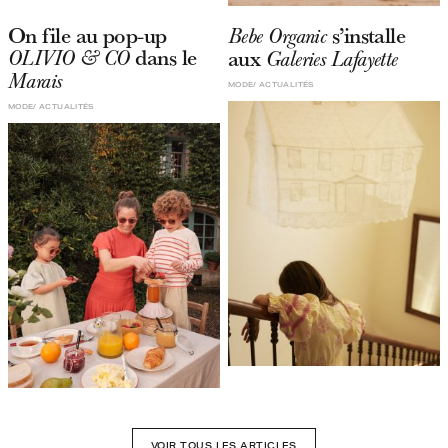
On file au pop-up
s’installe
Bebe Organic
dans le
aux
OLIVIO & CO
Galeries Lafayette
Marais
MODE
ACTUALITÉS
MODE
ACTUALITÉS
VOIR TOUS LES ARTICLES