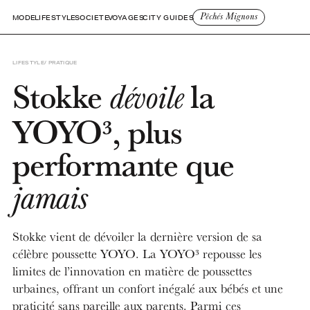
Pêchés Mignons
MODE
LIFESTYLE
SOCIETE
VOYAGES
CITY GUIDES
LIFESTYLE
PRATIQUE
Stokke
la
dévoile
YOYO³, plus
performante que
jamais
Stokke vient de dévoiler la dernière version de sa
célèbre poussette YOYO. La YOYO³ repousse les
limites de l’innovation en matière de poussettes
urbaines, offrant un confort inégalé aux bébés et une
praticité sans pareille aux parents. Parmi ces