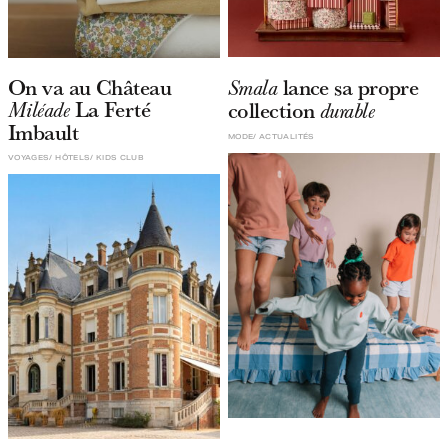
On va au Château
lance sa propre
Smala
La Ferté
collection
Miléade
durable
Imbault
MODE
ACTUALITÉS
VOYAGES
HÔTELS
KIDS CLUB