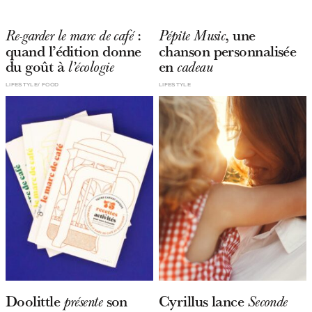
:
, une
Re-garder le marc de café
Pépite Music
quand l’édition donne
chanson personnalisée
du goût à
en
l’écologie
cadeau
LIFESTYLE
FOOD
LIFESTYLE
Doolittle
son
Cyrillus lance
présente
Seconde