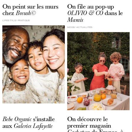
On peint sur les murs
On file au pop-up
chez
dans le
Breush©
OLIVIO & CO
Marais
LIFESTYLE
PRATIQUE
MODE
ACTUALITÉS
s’installe
On découvre le
Bebe Organic
premier magasin
aux
Galeries Lafayette
de France, à
Gashapon