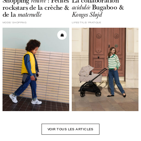
rentrée
Bugaboo &
rockstars de la crèche &
acidulée
de la
maternelle
Konges Sløjd
MODE
SHOPPING
LIFESTYLE
PRATIQUE
VOIR TOUS LES ARTICLES