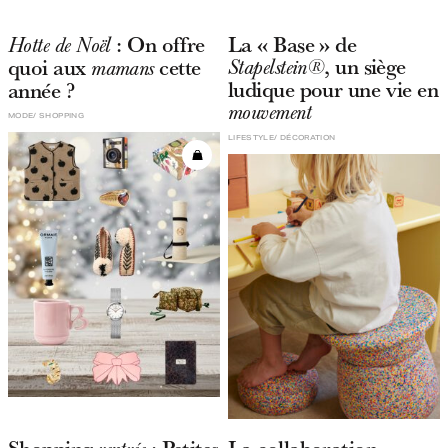
: On offre
La « Base » de
Hotte de Noël
, un siège
quoi aux
cette
Stapelstein®
mamans
ludique pour une vie en
année ?
mouvement
MODE
SHOPPING
LIFESTYLE
DÉCORATION
Shopping
: Petites
La collaboration