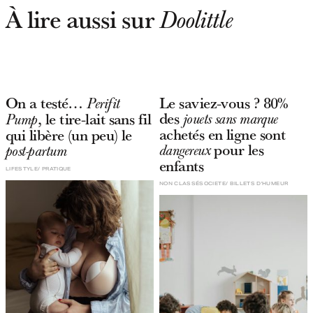
À lire aussi sur
Doolittle
On a testé…
Le saviez-vous ? 80%
Perifit
des
, le tire-lait sans fil
jouets sans marque
Pump
achetés en ligne sont
qui libère (un peu) le
pour les
dangereux
post-partum
enfants
LIFESTYLE
PRATIQUE
NON CLASSÉ
SOCIETE
BILLETS D'HUMEUR