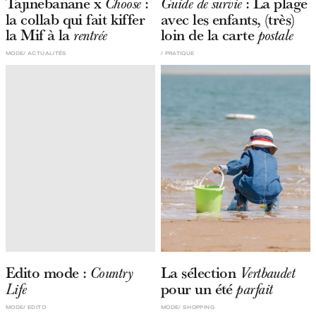
Tajinebanane x
:
: La plage
Choose
Guide de survie
la collab qui fait kiffer
avec les enfants, (très)
la Mif à la
loin de la carte
rentrée
postale
MODE
ACTUALITÉS
PRATIQUE
Edito mode :
La sélection
Country
Vertbaudet
pour un été
Life
parfait
MODE
EDITO
MODE
SHOPPING