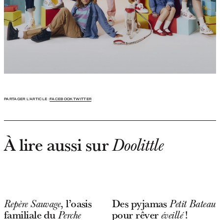
PARTAGER L'ARTICLE :
FACEBOOK
TWITTER
À lire aussi sur
Doolittle
, l’oasis
Des pyjamas
Repère Sauvage
Petit Bateau
familiale du
pour rêver
!
Perche
éveillé