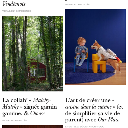
Vendômois
MODE
ACTUALITÉS
VOYAGES
EXPÉRIENCE
La collab’
L’art de créer une
« Matchy-
«
signée gamin
(et
Matchy »
cuisine dans la cuisine »
gamine. &
de simplifier sa vie de
Choose
parent) avec
Our Place
MODE
ACTUALITÉS
LIFESTYLE
DÉCORATION
FOOD