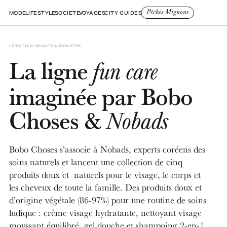
Pêchés Mignons
MODE
LIFESTYLE
SOCIETE
VOYAGES
CITY GUIDES
LIFESTYLE
BEAUTÉ & BIEN-ÊTRE
La ligne
fun care
imaginée par Bobo
Choses &
Nobads
Bobo Choses s’associe à Nobads, experts coréens des
soins naturels et lancent une collection de cinq
produits doux et naturels pour le visage, le corps et
les cheveux de toute la famille. Des produits doux et
d’origine végétale (86-97%) pour une routine de soins
ludique : crème visage hydratante, nettoyant visage
moussant équilibré, gel douche et shampoing 2-en-1