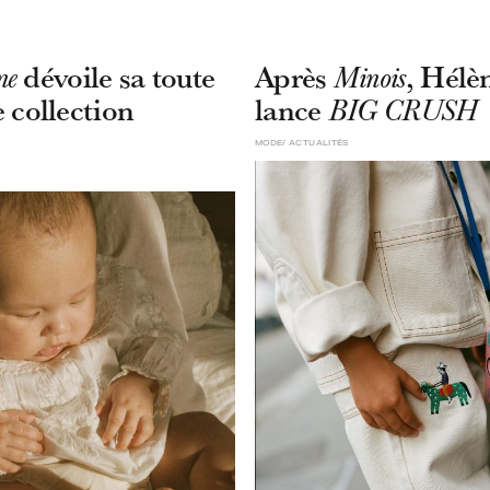
dévoile sa toute
Après
, Hélè
ne
Minois
 collection
lance
BIG CRUSH
MODE
ACTUALITÉS