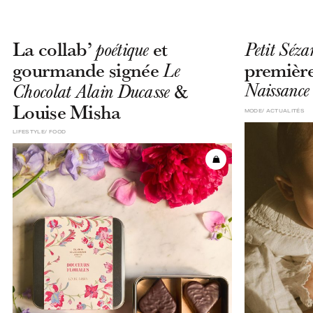
La collab’
et
poétique
Petit Séza
gourmande signée
première
Le
&
Naissance
Chocolat Alain Ducasse
Louise Misha
MODE
ACTUALITÉS
LIFESTYLE
FOOD