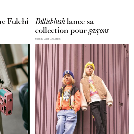
ne Fulchi
lance sa
Billieblush
collection pour
garçons
MODE
ACTUALITÉS