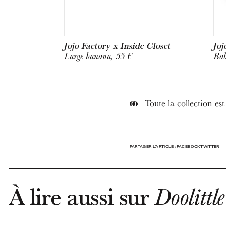
Jojo Factory x Inside Closet
Joj
Large banana, 55 €
Bab
Toute la collection es
PARTAGER L'ARTICLE :
FACEBOOK
TWITTER
À lire aussi sur
Doolittle