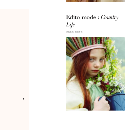
Edito mode :
Country
Life
MODE
EDITO
→