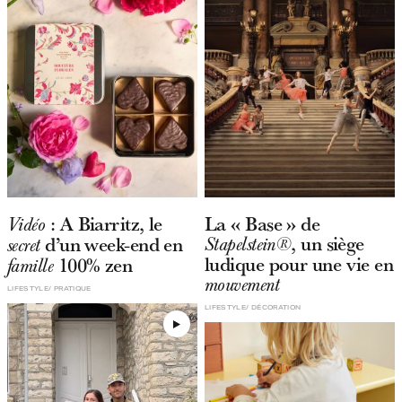
: A Biarritz, le
La « Base » de
Vidéo
, un siège
d’un week-end en
Stapelstein®
secret
ludique pour une vie en
100% zen
famille
mouvement
LIFESTYLE
PRATIQUE
LIFESTYLE
DÉCORATION