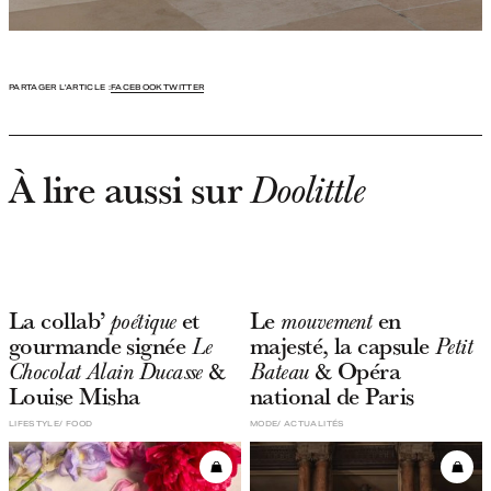
PARTAGER L'ARTICLE :
FACEBOOK
TWITTER
À lire aussi sur
Doolittle
La collab’
et
Le
en
poétique
mouvement
gourmande signée
majesté, la capsule
Le
Petit
&
& Opéra
Chocolat Alain Ducasse
Bateau
Louise Misha
national de Paris
LIFESTYLE
FOOD
MODE
ACTUALITÉS