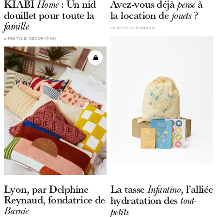
KIABI
: Un nid
Avez-vous déjà
à
Home
pensé
douillet pour toute la
la location de
?
jouets
famille
LIFESTYLE
PRATIQUE
LIFESTYLE
DÉCORATION
Lyon, par Delphine
La tasse
, l’alliée
Infantino
Reynaud, fondatrice de
hydratation des
tout-
Barnie
petits