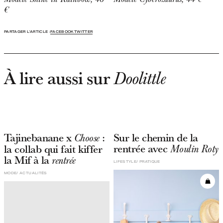
€
PARTAGER L'ARTICLE :
FACEBOOK
TWITTER
À lire aussi sur
Doolittle
Tajinebanane x
:
Sur le chemin de la
Choose
rentrée avec
la collab qui fait kiffer
Moulin Roty
la Mif à la
rentrée
LIFESTYLE
PRATIQUE
MODE
ACTUALITÉS